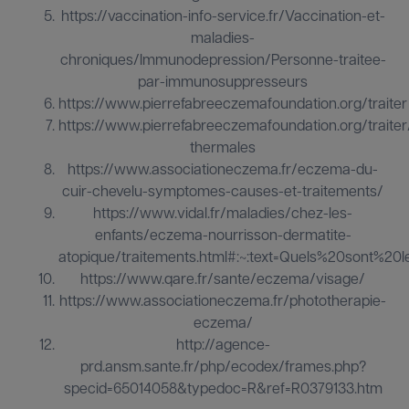
https://vaccination-info-service.fr/Vaccination-et-
maladies-
chroniques/Immunodepression/Personne-traitee-
par-immunosuppresseurs
https://www.pierrefabreeczemafoundation.org/traiter
https://www.pierrefabreeczemafoundation.org/traiter
thermales
https://www.associationeczema.fr/eczema-du-
cuir-chevelu-symptomes-causes-et-traitements/
https://www.vidal.fr/maladies/chez-les-
enfants/eczema-nourrisson-dermatite-
atopique/traitements.html#:~:text=Quels%20sont%20
https://www.qare.fr/sante/eczema/visage/
https://www.associationeczema.fr/phototherapie-
eczema/
http://agence-
prd.ansm.sante.fr/php/ecodex/frames.php?
specid=65014058&typedoc=R&ref=R0379133.htm