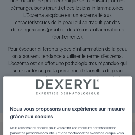
une maladie de peau chronique se traduisant par des
démangeaisons (prurit) et des lésions inflammatoires.
L’Eczéma atopique est un eczéma lié aux
caractéristiques de la peau qui se traduit par des
démangeaisons (prurit) et des lésions inflammatoires
(gonflements).
Pour évoquer différents types d’inflammation de la peau
on a souvent tendance à utiliser le terme d’eczéma.
L’eczéma est en effet une pathologie très répandue qui
se caractérise par la présence de lamelles de peau
(squames), de plaques rouges et surtout d’une forte
sensation de démangeaison.
Cette maladie bénigne est surtout complexe par la
multiplicité de ses formes et de ses symptômes.
Nous vous proposons une expérience sur mesure
grâce aux cookies
Nous utilisons des cookies pour vous offrir une meilleure personnalisation
(publicités personnalisées, etc...) et des fonctionnalités avancées lorsque vous