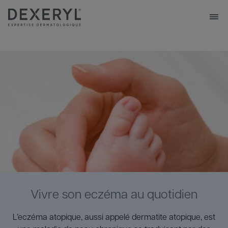
Aller
au
contenu
principal
Navigation
VOTRE PEAU
principale
NOS PRODUITS
NOTRE EXPERTISE
NOS CONSEILS
NOS ENGAGEMENTS
Vivre son eczéma au quotidien
L’eczéma atopique, aussi appelé dermatite atopique, est
Trouver une pharmacie