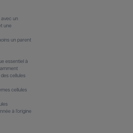
é avec un
êt une
moins un parent
e essentiel à
otamment
 des cellules
êmes cellules
ules
nnée à l’origine