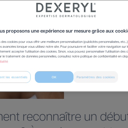
Plaques rouges, s
? À quoi ressembl
peau ? Comment 
us proposons une expérience sur mesure grâce aux cooki
notamment chez l
causes possibles
s des cookies pour vous offrir une meilleure personnalisation (publicités personnalisées, etc...
és avancées lorsque vous utilisez notre site. Pour poursuivre et faciliter votre navigation sur l
ement accepter l'utilisation des cookies. Sinon, vous pouvez personnaliser l'utilisation des 
ur le traitement de données personnelles, consultez notre politique de confidentialité en cli
ialité
nt les essentiels
OK
Paramètres des cookies
nt reconnaître un débu