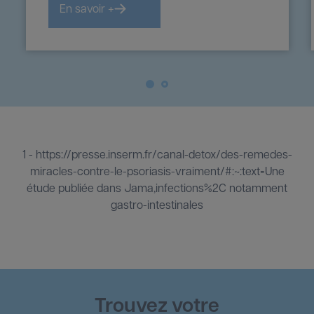
En savoir +
1
2
1 -
https://presse.inserm.fr/canal-detox/des-remedes-
miracles-contre-le-psoriasis-vraiment/#:~:text=Une
étude publiée dans Jama,infections%2C notamment
gastro-intestinales
Trouvez votre