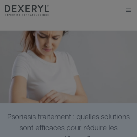
Aller
au
contenu
principal
Navigation
VOTRE PEAU
principale
NOS PRODUITS
NOTRE EXPERTISE
NOS CONSEILS
NOS ENGAGEMENTS
Psoriasis traitement : quelles solutions
sont efficaces pour réduire les
Trouver une pharmacie