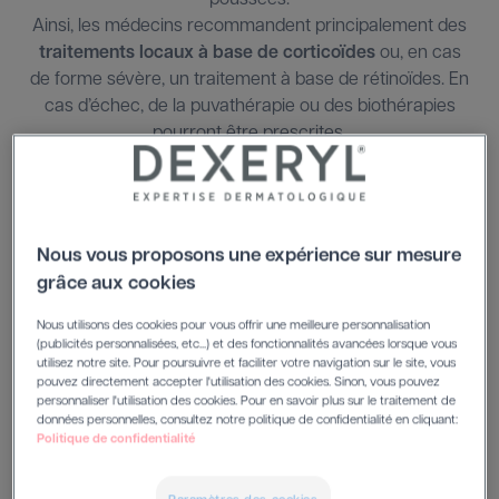
Ainsi, les médecins recommandent principalement des
traitements locaux à base de corticoïdes
ou, en cas
de forme sévère, un traitement à base de rétinoïdes. En
cas d’échec, de la puvathérapie ou des biothérapies
pourront être prescrites.
Avant de vous proposer un traitement, un
dermatologue va tout d’abord analyser votre profil,
votre bien-être et vos symptômes. Ainsi, il prend en
Nous vous proposons une expérience sur mesure
compte :
grâce aux cookies
- Votre âge
- Votre état de santé
Nous utilisons des cookies pour vous offrir une meilleure personnalisation
- Le type de psoriasis observé
(publicités personnalisées, etc...) et des fonctionnalités avancées lorsque vous
utilisez notre site. Pour poursuivre et faciliter votre navigation sur le site, vous
- La localisation et de l’étendue de vos plaques
pouvez directement accepter l'utilisation des cookies. Sinon, vous pouvez
- La présence ou non d'un rhumatisme psoriasique
personnaliser l'utilisation des cookies. Pour en savoir plus sur le traitement de
données personnelles, consultez notre politique de confidentialité en cliquant:
associé
Politique de confidentialité
- L’impact de la maladie sur votre vie quotidienne
- Vos potentiels troubles psychologiques associés
Paramètres des cookies